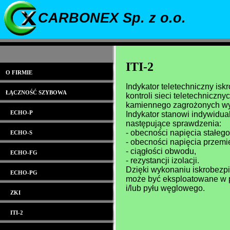
CARBONEX Sp. z o.o.
ITI-2
O FIRMIE
Indykator teletechniczny is
ŁĄCZNOŚĆ SZYBOWA
kontroli sieci teletechnicz
kamiennego zagrożonych w
ECHO-P
Indykator stanowi indywidua
następujące sprawdzenia:
- obecności napięcia stałego
ECHO-S
- obecności napięcia przem
- ciągłości obwodu,
ECHO-FG
- rezystancji izolacji.
Dzięki wykonaniu iskrobezpi
ECHO-PG
może być eksploatowane w 
i/lub pyłu węglowego.
ZKI
ITI-2